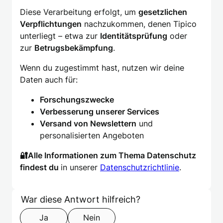
Diese Verarbeitung erfolgt, um
gesetzlichen
Verpflichtungen
nachzukommen, denen Tipico
unterliegt – etwa zur
Identitätsprüfung
oder
zur
Betrugsbekämpfung
.
Wenn du zugestimmt hast, nutzen wir deine
Daten auch für:
Forschungszwecke
Verbesserung unserer Services
Versand von Newslettern
und
personalisierten Angeboten
🔐Alle Informationen zum Thema Datenschutz
findest du
in unserer
Datenschutzrichtlinie
.
Formular überspringen
Step 1 of 2
War diese Antwort hilfreich?
Ja
Nein