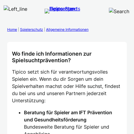
Zum
Inhalt
springen
Home
|
Spielerschutz
|
Allgemeine Informationen
Wo finde ich Informationen zur
Spielsuchtprävention?
Tipico setzt sich für verantwortungsvolles
Spielen ein. Wenn du dir Sorgen um dein
Spielverhalten machst oder Hilfe suchst, findest
du bei uns und unseren Partnern jederzeit
Unterstützung:
Beratung für Spieler am IFT Prävention
und Gesundheitsförderung
Bundesweite Beratung für Spieler und
Angehörige