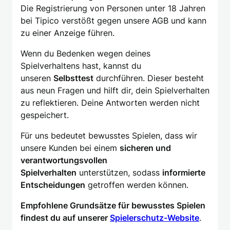
Die Registrierung von Personen unter 18 Jahren
bei Tipico verstößt gegen unsere AGB und kann
zu einer Anzeige führen.
Wenn du Bedenken wegen deines
Spielverhaltens hast, kannst du
unseren
Selbsttest
durchführen. Dieser besteht
aus neun Fragen und hilft dir, dein Spielverhalten
zu reflektieren. Deine Antworten werden nicht
gespeichert.
Für uns bedeutet bewusstes Spielen, dass wir
unsere Kunden bei einem
sicheren und
verantwortungsvollen
Spielverhalten
unterstützen, sodass
informierte
Entscheidungen
getroffen werden können.
Empfohlene Grundsätze für bewusstes Spielen
findest du auf unserer
Spielerschutz-Website
.