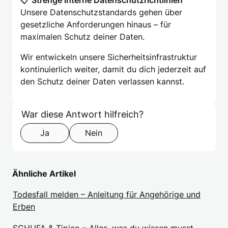
📋
Strenge interne Datenschutzrichtlinien
Unsere Datenschutzstandards gehen über
gesetzliche Anforderungen hinaus – für
maximalen Schutz deiner Daten.
Wir entwickeln unsere Sicherheitsinfrastruktur
kontinuierlich weiter, damit du dich jederzeit auf
den Schutz deiner Daten verlassen kannst.
Formular überspringen
Step 1 of 2
War diese Antwort hilfreich?
Ja
Nein
Ähnliche Artikel
Todesfall melden – Anleitung für Angehörige und
Erben