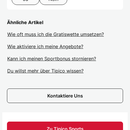
Ähnliche Artikel
Wie oft muss ich die Gratiswette umsetzen?
Wie aktiviere ich meine Angebote?
Kann ich meinen Sportbonus stornieren?
Du willst mehr über Tipico wissen?
Kontaktiere Uns
Zu Tipico Sports