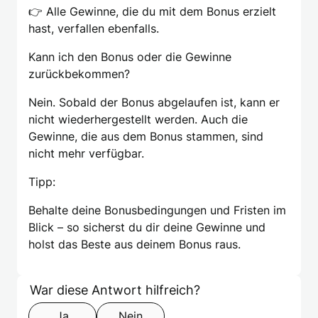
👉 Alle Gewinne, die du mit dem Bonus erzielt
hast, verfallen ebenfalls.
Kann ich den Bonus oder die Gewinne
zurückbekommen?
Nein. Sobald der Bonus abgelaufen ist, kann er
nicht wiederhergestellt werden. Auch die
Gewinne, die aus dem Bonus stammen, sind
nicht mehr verfügbar.
Tipp:
Behalte deine Bonusbedingungen und Fristen im
Blick – so sicherst du dir deine Gewinne und
holst das Beste aus deinem Bonus raus.
Formular überspringen
Step 1 of 2
War diese Antwort hilfreich?
Ja
Nein