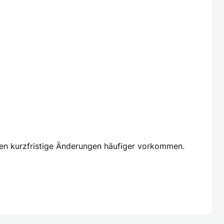
enen kurzfristige Änderungen häufiger vorkommen.