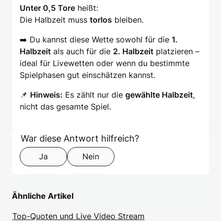
Unter 0,5 Tore
heißt:
Die Halbzeit muss
torlos
bleiben.
➡️ Du kannst diese Wette sowohl für die
1.
Halbzeit
als auch für die
2. Halbzeit
platzieren –
ideal für Livewetten oder wenn du bestimmte
Spielphasen gut einschätzen kannst.
📌
Hinweis:
Es zählt nur die
gewählte Halbzeit
,
nicht das gesamte Spiel.
Formular überspringen
Step 1 of 2
War diese Antwort hilfreich?
Ja
Nein
Ähnliche Artikel
Top-Quoten und Live Video Stream