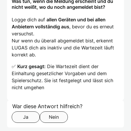
Was tun, wenn die Meldung erscheint und du
nicht weißt, wo du noch angemeldet bist?
Logge dich auf
allen Geräten und bei allen
Anbietern vollständig aus
, bevor du es erneut
versuchst.
Nur wenn du überall abgemeldet bist, erkennt
LUGAS dich als inaktiv und die Wartezeit läuft
korrekt ab.
✅
Kurz gesagt:
Die Wartezeit dient der
Einhaltung gesetzlicher Vorgaben und dem
Spielerschutz. Sie ist festgelegt und lässt sich
nicht umgehen
Formular überspringen
Step 1 of 2
War diese Antwort hilfreich?
Ja
Nein