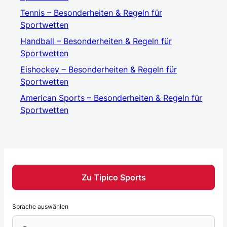
Tennis – Besonderheiten & Regeln für
Sportwetten
Handball – Besonderheiten & Regeln für
Sportwetten
Eishockey – Besonderheiten & Regeln für
Sportwetten
American Sports – Besonderheiten & Regeln für
Sportwetten
Zu Tipico Sports
Sprache auswählen
Sprache